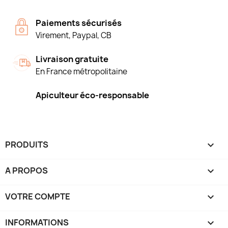
Paiements sécurisés
Virement, Paypal, CB
Livraison gratuite
En France métropolitaine
Apiculteur éco-responsable
PRODUITS

A PROPOS

VOTRE COMPTE

INFORMATIONS
keyboard_arrow_down