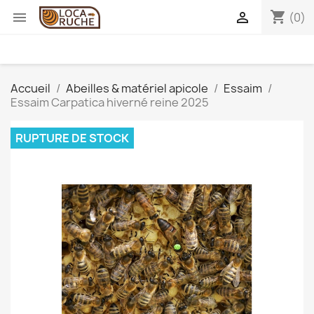
shopping_cart


(0)
Accueil
Abeilles & matériel apicole
Essaim
Essaim Carpatica hiverné reine 2025
RUPTURE DE STOCK