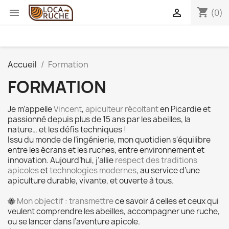
shopping_cart


(0)
Accueil
Formation
FORMATION
Je m’appelle
Vincent
,
apiculteur récoltant
en Picardie et
passionné depuis plus de 15 ans par les abeilles, la
nature… et les défis techniques !
Issu du monde de l’ingénierie, mon quotidien s'équilibre
entre les écrans et les ruches, entre environnement et
innovation. Aujourd’hui, j’allie
respect des traditions
apicoles
et
technologies modernes
, au service d’une
apiculture durable, vivante, et ouverte à tous.
🐝
Mon objectif : transmettre
ce savoir à celles et ceux qui
veulent comprendre les abeilles, accompagner une ruche,
ou se lancer dans l’aventure apicole.