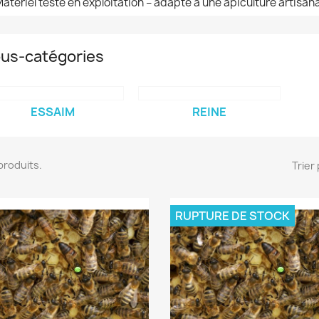
Matériel testé en exploitation – adapté à une apiculture artisana
us-catégories
ESSAIM
REINE
3 produits.
Trier 
RUPTURE DE STOCK