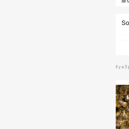
🧰 
So
Il y a 