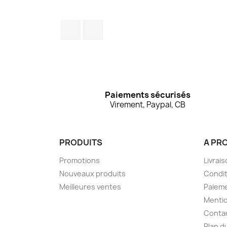
Facebook
Instagram
Paiements sécurisés
Virement, Paypal, CB
PRODUITS
A PR
Promotions
Livrai
Nouveaux produits
Condit
Meilleures ventes
Paieme
Mentio
Conta
Plan d