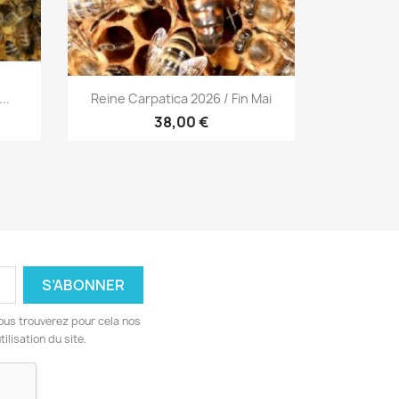
Aperçu rapide

..
Reine Carpatica 2026 / Fin Mai
38,00 €
ous trouverez pour cela nos
ilisation du site.