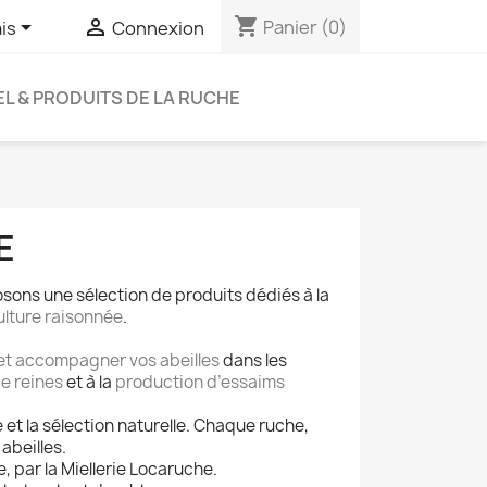
shopping_cart


Panier
(0)
is
Connexion
EL & PRODUITS DE LA RUCHE
E
sons une sélection de produits dédiés à la
ulture raisonnée
.
r et accompagner vos abeilles
dans les
e reines
et à la
production d’essaims
et la sélection naturelle. Chaque ruche,
abeilles.
, par la Miellerie Locaruche.