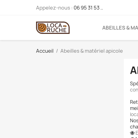
Appelez-nous :
06 95 31 53 ..
ABEILLES & M
Accueil
Abeilles & matériel apicole
A
Spé
con
Ret
mei
loc
Nos
cha
🐝
E