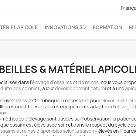
França
ATÉRIEL APICOLE
INNOVATIONS 3D
FORMATION
MI
BEILLES & MATÉRIEL APICOL
cialisés dans l’
élevage d’essaims et de reines
, nous vous propo
duite des colonies
, à leur
développement naturel
et à une
apic
rouvez dans cette rubrique le nécessaire pour
élever, installe
lleures conditions et autres équipements adaptés à l’
élevage d
aux
.
 méthodes d’élevage sont basées sur l’observation, la patience 
que essaim est élevé avec soin et dans le respect du cycle des 
ssaims et reines disponibles selon la saison
– élevés en Picardie