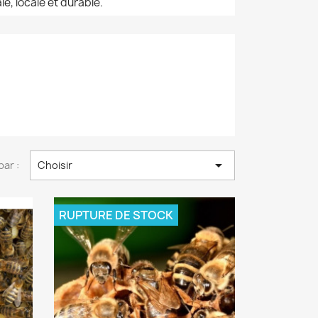
le, locale et durable.

par :
Choisir
RUPTURE DE STOCK